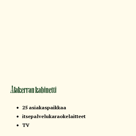
Alakerran kabinetti
25 asiakaspaikkaa
itsepalvelukaraokelaitteet
TV