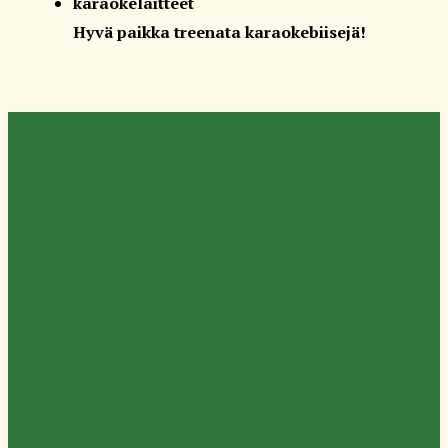
karaokelaitteet
Hyvä paikka treenata karaokebiisejä!