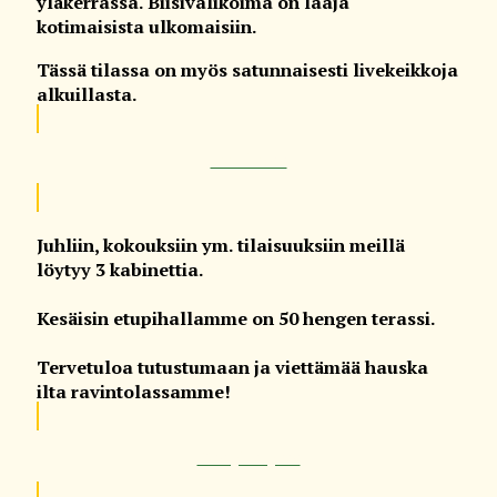
yläkerrassa. Biisivalikoima on laaja
kotimaisista ulkomaisiin.
Tässä tilassa on myös satunnaisesti livekeikkoja
alkuillasta.
Lue lisää
Juhliin, kokouksiin ym. tilaisuuksiin meillä
löytyy 3 kabinettia.
Kesäisin etupihallamme on 50 hengen terassi.
Tervetuloa tutustumaan ja viettämää hauska
ilta ravintolassamme!
Ota yhteyttä