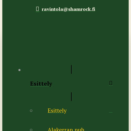
ravintola@shamrock.fi
Esittely
Esittely
Alakerran pub