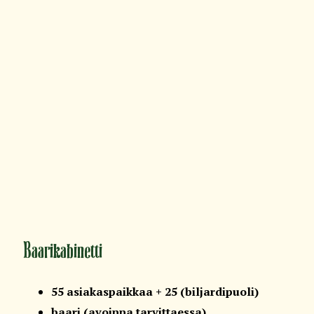
Baarikabinetti
55 asiakaspaikkaa + 25 (biljardipuoli)
baari (avoinna tarvittaessa)