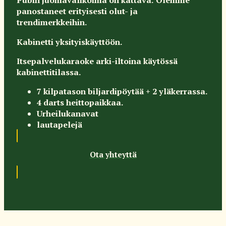
Pubin juomavalikoima on kattava. Olemme
panostaneet erityisesti olut- ja
trendimerkkeihin.
Kabinetti yksityiskäyttöön.
Itsepalvelukaraoke arki-iltoina käytössä
kabinettitilassa.
7 kilpatason biljardipöytää + 2 yläkerrassa.
4 darts heittopaikkaa.
Urheilukanavat
lautapelejä
Ota yhteyttä