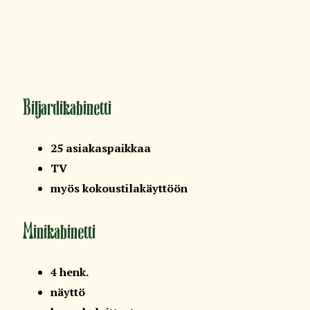
Biljardikabinetti
25 asiakaspaikkaa
TV
myös kokoustilakäyttöön
Minikabinetti
4 henk.
näyttö