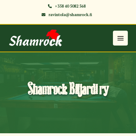
+358 40 5082 568
ravintola@shamrock.fi
Shamrock Biljardi ry