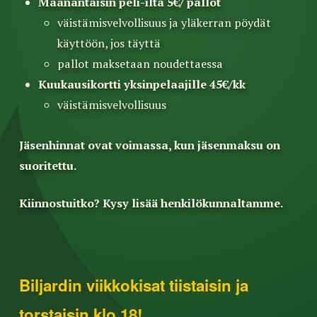
Maanantaisin peli-ilta 5€/ pallot
väistämisvelvollisuus ja yläkerran pöydät
käyttöön, jos täyttä
pallot maksetaan noudettaessa
Kuukausikortti yksinpelaajille 45€/kk
väistämisvelvollisuus
Jäsenhinnat ovat voimassa, kun jäsenmaksu on
suoritettu.
Kiinnostuitko? Kysy lisää henkilökunnaltamme.
Biljardin viikkokisat tiistaisin
ja
torstaisin klo 18!