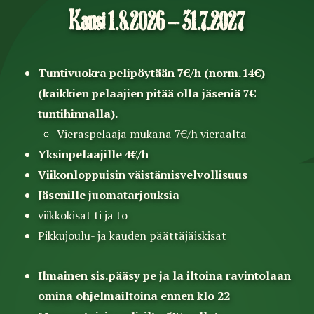
Kausi 1.8.2026 – 31.7.2027
Tuntivuokra pelipöytään 7€/h (norm.14€)
(kaikkien pelaajien pitää olla jäseniä 7€
tuntihinnalla).
Vieraspelaaja mukana 7€/h vieraalta
Yksinpelaajille 4€/h
Viikonloppuisin väistämisvelvollisuus
Jäsenille juomatarjouksia
viikkokisat ti ja to
Pikkujoulu- ja kauden päättäjäiskisat
Ilmainen sis.pääsy pe ja la iltoina ravintolaan
omina ohjelmailtoina ennen klo 22