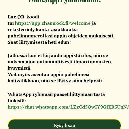
Lue QR-koodi
tai
https://app.shamrock.fi/welcome
ja
rekisteröidy kanta-asiakkaaksi
puhelinnumerollasi appin ohjeiden mukaisesti.
Saat liittymisestä heti edun!
Jatkossa kun et kirjaudu appistä ulos, niin se
aukeaa aina automaattisesti ilman tunnusten
kysymistä.
Voit myös asentaa appin puhelimesi
kotivalikkoon, niin se löytyy aina helposti.
WhatsApp ryhmään pääset liittymään tästä
linkistä:
https://chat.whatsapp.com/LZzCd5QwIY9GfER3UqN
Kysy lisää