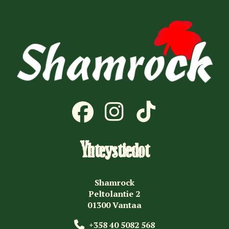
Yhteystiedot
Shamrock
Peltolantie 2
01300 Vantaa
+358 40 5082 568