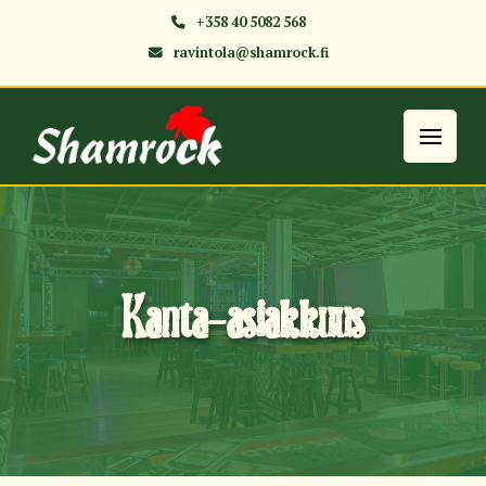
+358 40 5082 568
ravintola@shamrock.fi
Kanta-asiakkuus